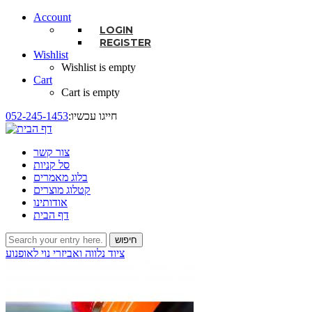
Account
LOGIN
REGISTER
Wishlist
Wishlist is empty
Cart
Cart is empty
:חייגו עכשיו
052-245-1453
צור קשר
סל קניות
בלוג מאמרים
קטלוג מוצרים
אודותינו
דף הבית
חיפוש
טופס חיפוש
ציוד נלווה ואביזרי נוי לאופנוע