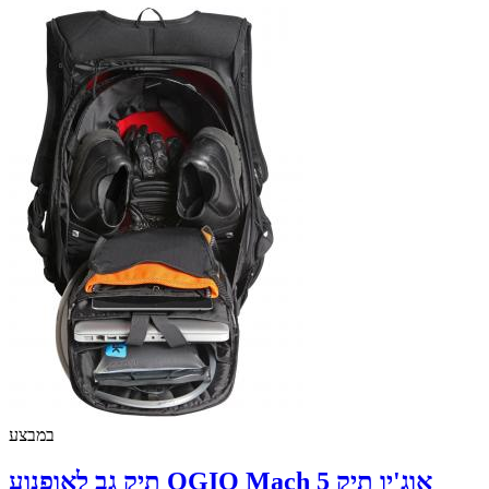
במבצע
תיק גב לאופנוע OGIO Mach 5 אוג'יו תיק