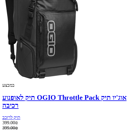
במבצע
תיק לאופנוע OGIO Throttle Pack אוג'יו תיק
רכיבה
תיק לרוכב
399.00₪
399.00₪