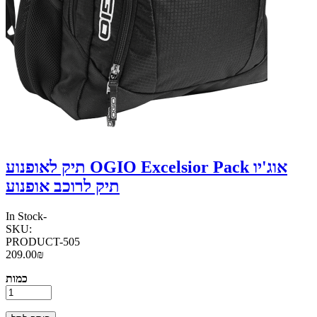
תיק לאופנוע OGIO Excelsior Pack אוג'יו
תיק לרוכב אופנוע
In Stock
-
SKU:
PRODUCT-505
209.00₪
כמות