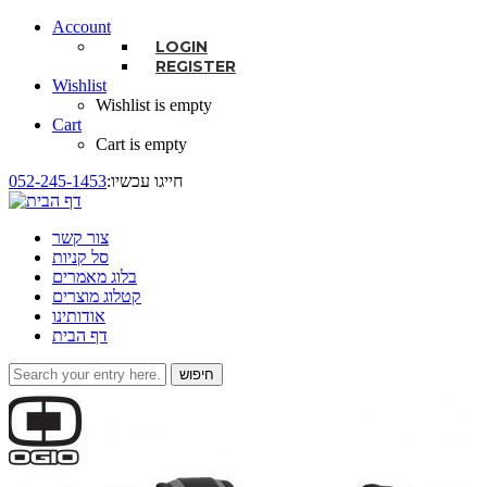
Account
LOGIN
REGISTER
Wishlist
Wishlist is empty
Cart
Cart is empty
:חייגו עכשיו
052-245-1453
צור קשר
סל קניות
בלוג מאמרים
קטלוג מוצרים
אודותינו
דף הבית
חיפוש
טופס חיפוש