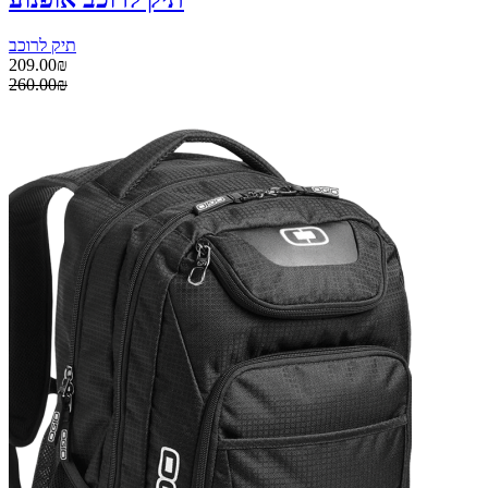
תיק לרוכב
209.00₪
260.00₪