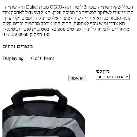
תיק שתייה Dakar מבית OGIO- הכולל שקית שתייה בנפח 3 ליטר. תא
תרמי ייעודי
לשלוקר המצוייד בוו תפיסה עליון. תא קדמי גדול לאחסון ציוד
נוסף ואביזרים. תא אחורי קשיח למוצרי אלקטרוניקה וחפצים יקרי ערך.
תא צדדי גמיש נוסף לאחסנה. התיק הינו מורכב מרתמות ובדים קלים
ומאווררים לתמרון קל ונוח. לפרטים נוספים- בסט בייק סנטר זבוטינסקי
135 רמת גן 077-4500960
מוצרים נלווים
Displaying 1 - 6 of 6 Items
מיין לפי