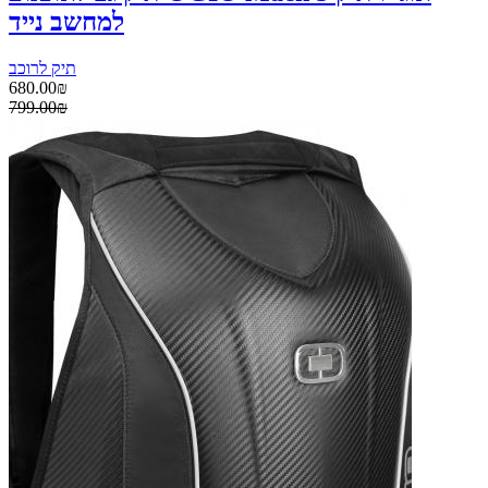
למחשב נייד
תיק לרוכב
680.00₪
799.00₪