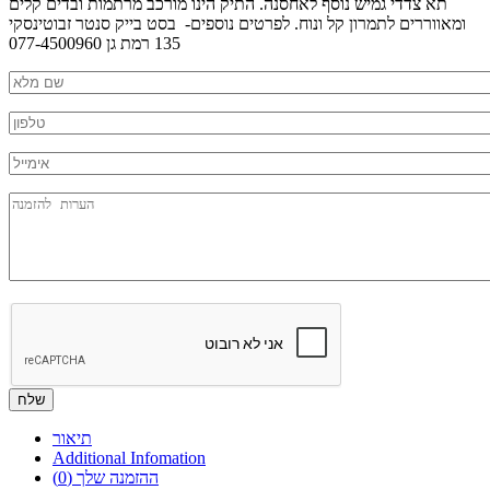
תא צדדי גמיש נוסף לאחסנה. התיק הינו מורכב מרתמות ובדים קלים
ומאווררים לתמרון קל ונוח. לפרטים נוספים- בסט בייק סנטר זבוטינסקי
135 רמת גן 077-4500960
Nm
*
Phone
*
mail
Message
תיאור
Additional Infomation
ההזמנה שלך
(0)