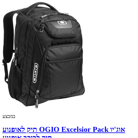
במבצע
תיק לאופנוע OGIO Excelsior Pack אוג'יו
תיק לרוכב אופנוע