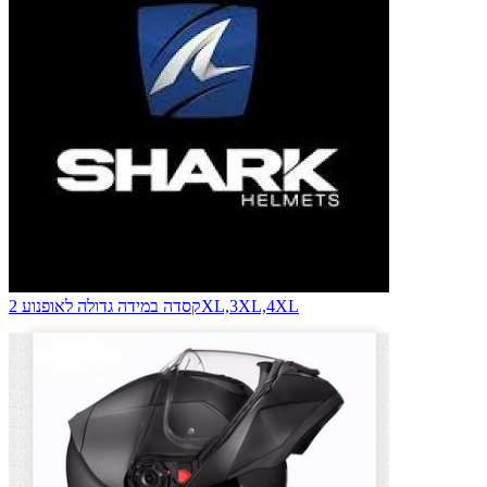
קסדה במידה גדולה לאופנוע 2XL,3XL,4XL