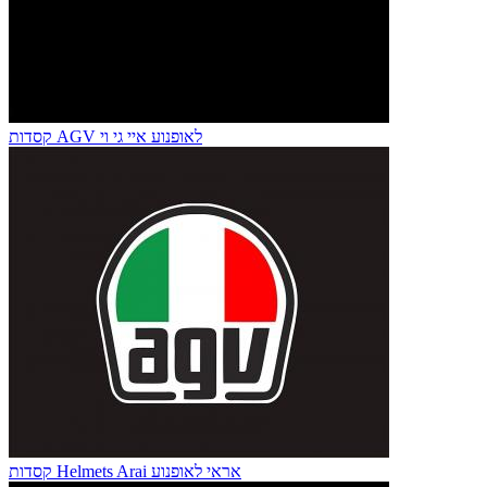
קסדות AGV לאופנוע איי גי וי
קסדות Helmets Arai אראי לאופנוע