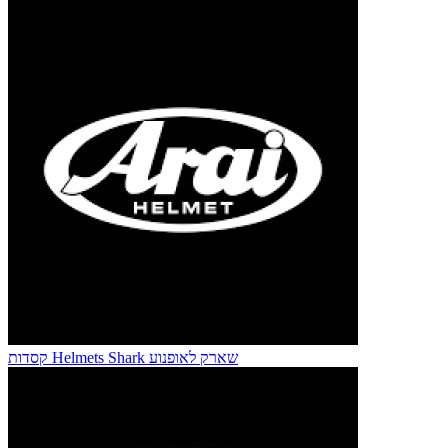
קסדות Helmets Shark שארק לאופנוע