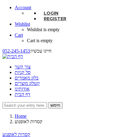
Account
LOGIN
REGISTER
Wishlist
Wishlist is empty
Cart
Cart is empty
:חייגו עכשיו
052-245-1453
צור קשר
סל קניות
בלוג מאמרים
קטלוג מוצרים
אודותינו
דף הבית
חיפוש
טופס חיפוש
Home
קסדות לאופנוע
קסדות לאופנוע