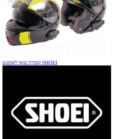
קסדות שואי לאופנוע SHOEI