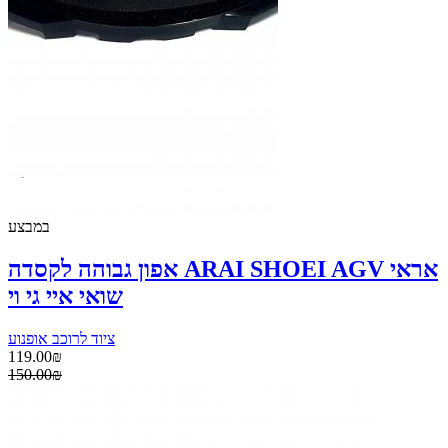
במבצע
אפון גבוהה לקסדה ARAI SHOEI AGV אראי
שואי איי גי וי
ציוד לרוכב אופנוע
119.00₪
150.00₪