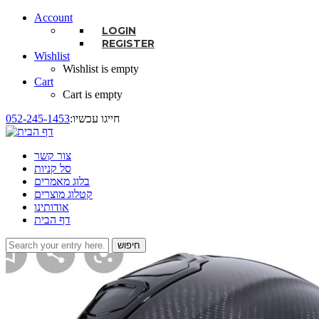
Account
LOGIN
REGISTER
Wishlist
Wishlist is empty
Cart
Cart is empty
:חייגו עכשיו
052-245-1453
צור קשר
סל קניות
בלוג מאמרים
קטלוג מוצרים
אודותינו
דף הבית
חיפוש
טופס חיפוש