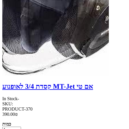
קסדת 3/4 לאופנוע MT-Jet אם טי
In Stock
-
SKU:
PRODUCT-370
390.00₪
כמות