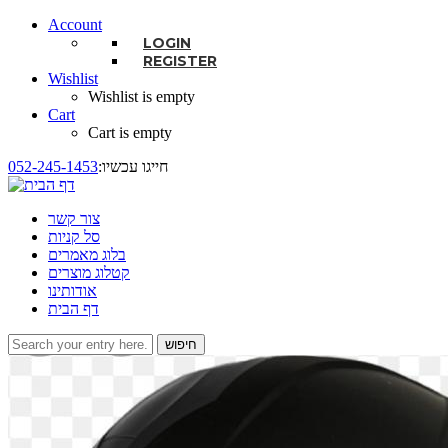
Account
LOGIN
REGISTER
Wishlist
Wishlist is empty
Cart
Cart is empty
:חייגו עכשיו
052-245-1453
צור קשר
סל קניות
בלוג מאמרים
קטלוג מוצרים
אודותינו
דף הבית
חיפוש
טופס חיפוש