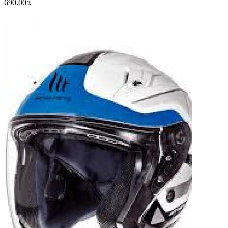
690.00₪