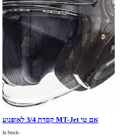
קסדת 3/4 לאופנוע MT-Jet אם טי
In Stock
-