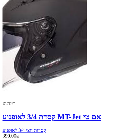
במבצע
קסדת 3/4 לאופנוע MT-Jet אם טי
קסדות חצי 3/4 לאופנוע
390.00₪