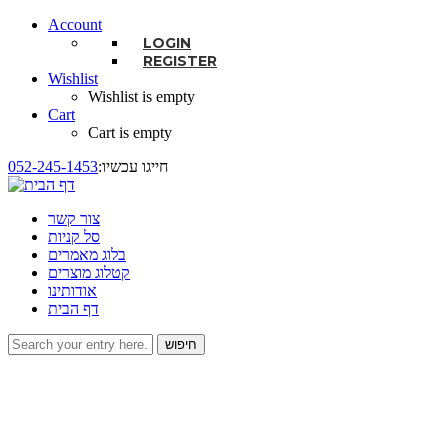
Account
LOGIN
REGISTER
Wishlist
Wishlist is empty
Cart
Cart is empty
:חייגו עכשיו
052-245-1453
צור קשר
סל קניות
בלוג מאמרים
קטלוג מוצרים
אודותינו
דף הבית
חיפוש
טופס חיפוש