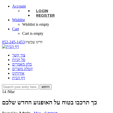
Account
LOGIN
REGISTER
Wishlist
Wishlist is empty
Cart
Cart is empty
:חייגו עכשיו
052-245-1453
צור קשר
סל קניות
בלוג מאמרים
קטלוג מוצרים
אודותינו
דף הבית
חיפוש
טופס חיפוש
14
/Mar
כך תרכבו בטוח על האופנוע החדש שלכם