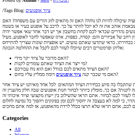
0 תגובות
-
Men
-
Admin
Posted by
ציוד אופנועים
/Tags Blog:
ציה שיכולה להיות לנו נוחה? האם זה מתאים לזוג הורים עם משפחה? האם
באמת אוהב את זה לא יוכל לוותר על כך. לרכב על אופנוע בעיר או בשטח
ופנועים נהדרים שכדאי לכם לקחת בחשבון אך יש דבר אחד שאי אפשר יהיה
ון רחב של אביזרים והם: קסדה, כפפות, ארגז שאפשר לחבר לאופנוע, מעיל
בבחירתו, כדאי שתדעו שאתם טועים. יש אופציות שונות שצריך להתייחס
אליהן ופרמטרים רבים שיוכלו לעזור לכם לקבל את ההחלטה הנכונה:
האם מדובר על ציוד יקר מידי?
מי ייצר את הציוד שאתם עומדים לקנות?
האם הציוד מתאים לכם בגודל ואם הוא נוח עבורכם?
דומה ממליץ עליו בחום?
האם מי שכבר קנה
ציוד אופנועים
ת שתקבלו בה סיוע בבחירת הציוד המתאים לכל אחד מאיתנו יש ציוד אחר
מה לקנות? אם כך, מומלץ ביותר לבחור חנות אופנועים שבה חלק מהעניין זה
לעזור לכם לבחור. אתם תראו שהשילוב בין ייעוץ מקצועי וציוד איכותי זה
ר, כי למה לא בעצם? זה יחסוך לכם זמן בפקקים ויהפוך כל נסיעה לחלום
Categories
All
Women