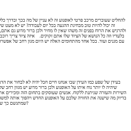
להחליט שעוברים מרכב פרטי לאופנוע זה לא עניין של מה בכך ובדרך כל
זה יכול להיות טוב מבחינת ההגעה בכל יום לעבודה? יש לא מעט ש
ולהרגיש את הרוח בפנים זה משהו שאין לו מחיר ולכן ברור מדוע גם אתם
בלעדיו וזה כל הנושא של הציוד שלו אתם זקוקים. איזה ציוד צריך רוכב
עם מגנים ועוד. בכל אחד מהתחומים האלה יש היום מגון רחב של אפשר
בעידן של שפע כמו העידן שבו אנחנו חיים חבל יהיה לא לבחור את ה
שיהיה לו יותר נוח איתו על האופנוע ולכן ברור מדוע יש מגוון רחב 
השירות והעזרה שניתנת ללקוח. אנשים שעוסקים בתחום הזה ומכירים את כל 
בדיוק מה שישנה את החוויה שלכם על האופנוע החדש ויהפוך אותה למשהו 
שמתאים לכם, אתם תראו שלא תרצו בכלל לרדת מהאופנוע, אז למה אתם מחכים?
שמתגשם כך שזה