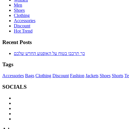
Men
Shoes
Clothing
Accessories
Discount
Hot Trend
Recent Posts
כך תרכבו בטוח על האופנוע החדש שלכם
Tags
Accessories
Bags
Clothing
Discount
Fashion
Jackets
Shoes
Shorts
Te
SOCIALS