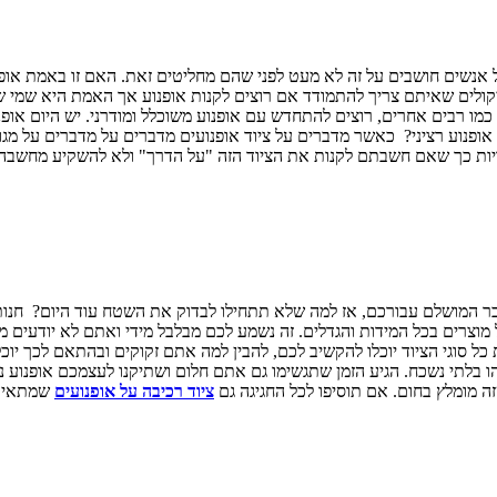
ל אנשים חושבים על זה לא מעט לפני שהם מחליטים זאת. האם זו באמת אופ
יקולים שאיתם צריך להתמודד אם רוצים לקנות אופנוע אך האמת היא שמי ש
, כמו רבים אחרים, רוצים להתחדש עם אופנוע משוכלל ומודרני. יש היום א
 אופנוע רציני? כאשר מדברים על ציוד אופנועים מדברים על מדברים על מגו
ויות כך שאם חשבתם לקנות את הציוד הזה "על הדרך" ולא להשקיע מחשבה 
דבר המושלם עבורכם, אז למה שלא תתחילו לבדוק את השטח עוד היום? חנו
של מוצרים בכל המידות והגדלים. זה נשמע לכם מבלבל מידי ואתם לא יודעים 
סוגי הציוד יוכלו להקשיב לכם, להבין למה אתם זקוקים ובהתאם לכך יוכלו 
בלתי נשכח. הגיע הזמן שתגשימו גם אתם חלום ושתיקנו לעצמכם אופנוע נהד
 מומלץ בחום. אם תוסיפו לכל החגיגה גם
ציוד רכיבה על אופנועים