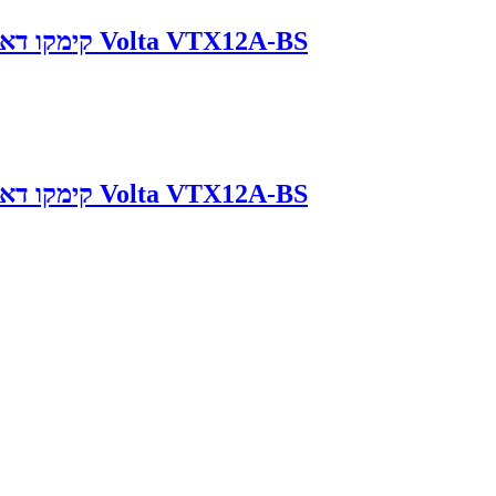
מצבר לאופנוע Kymco DownTown 250 קימקו דאון טאון Volta VTX12A-BS
מצבר לאופנוע Kymco DownTown 250 קימקו דאון טאון Volta VTX12A-BS