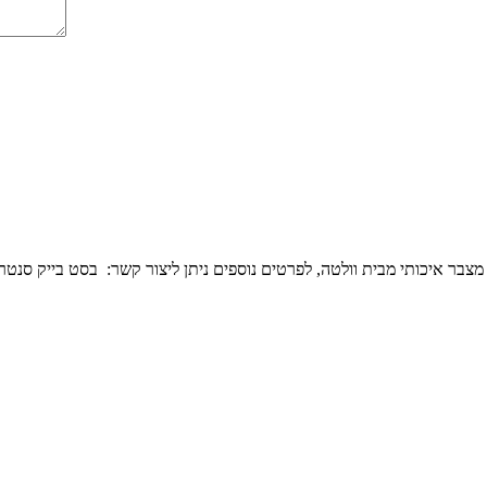
מצבר איכותי מבית וולטה, לפרטים נוספים ניתן ליצור קשר: בסט בייק סנטר ז'בוטינסקי 135 רמת-גן מבצעים משלוחים לכל חלקי 