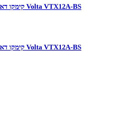
מצבר לאופנוע Kymco DownTown 350 קימקו דאון טאון Volta VTX12A-BS
מצבר לאופנוע Kymco DownTown 350 קימקו דאון טאון Volta VTX12A-BS