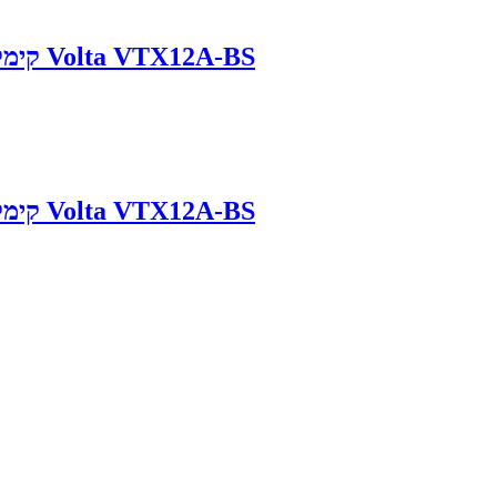
מצבר לקטנוע Kymco DownTown קימקו דאון טאון Volta VTX12A-BS
מצבר לקטנוע Kymco DownTown קימקו דאון טאון Volta VTX12A-BS