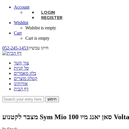
Account
LOGIN
REGISTER
Wishlist
Wishlist is empty
Cart
Cart is empty
:חייגו עכשיו
052-245-1453
צור קשר
סל קניות
בלוג מאמרים
קטלוג מוצרים
אודותינו
דף הבית
חיפוש
טופס חיפוש
ו Volta VTX7A-BS