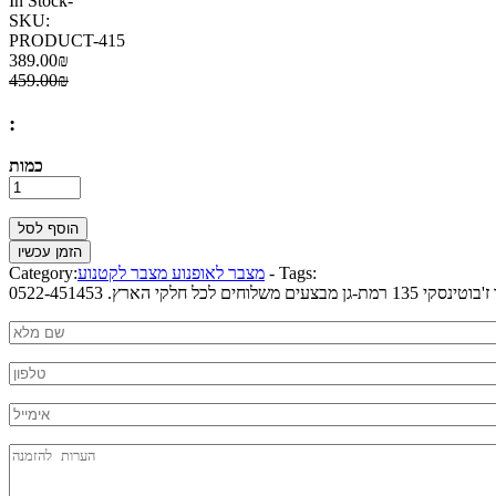
In Stock
-
SKU:
PRODUCT-415
389.00₪
459.00₪
:
כמות
Tags:
-
מצבר לאופנוע מצבר לקטנוע
Category:
הארץ. 0522-451453
Nm
*
Phone
*
mail
Message