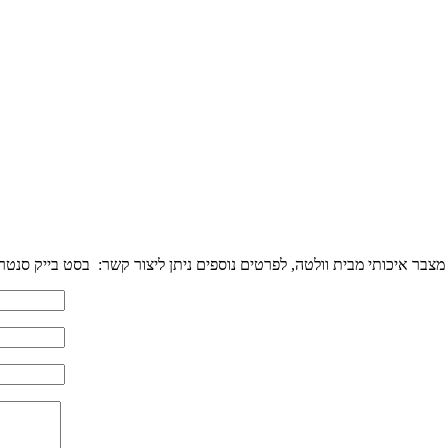
מצבר איכותי מבית וולטה, לפרטים נוספים ניתן ליצור קשר: בסט בייק סנטר ז'בוטינסקי 135 רמת-גן מבצעים משלוחים לכל חלקי 