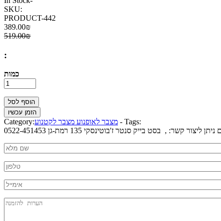
In Stock
-
SKU:
PRODUCT-442
389.00₪
519.00₪
:
כמות
Tags:
-
מצבר לאופנוע מצבר לקטנוע
Category:
 קשר: , בסט בייק סנטר ז'בוטינסקי 135 רמת-גן 0522-451453
Nm
*
Phone
*
mail
Message