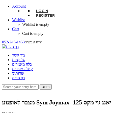
Account
LOGIN
REGISTER
Wishlist
Wishlist is empty
Cart
Cart is empty
:חייגו עכשיו
052-245-1453
צור קשר
סל קניות
בלוג מאמרים
קטלוג מוצרים
אודותינו
דף הבית
חיפוש
טופס חיפוש