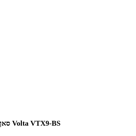
מצבר לאופנוע Sym Joymax- 125 סאן יאנג גוי מקס Volta VTX9-BS