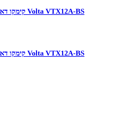
מצבר לאופנוע Kymco DownTown 250 קימקו דאון טאון Volta VTX12A-BS
מצבר לאופנוע Kymco DownTown 250 קימקו דאון טאון Volta VTX12A-BS