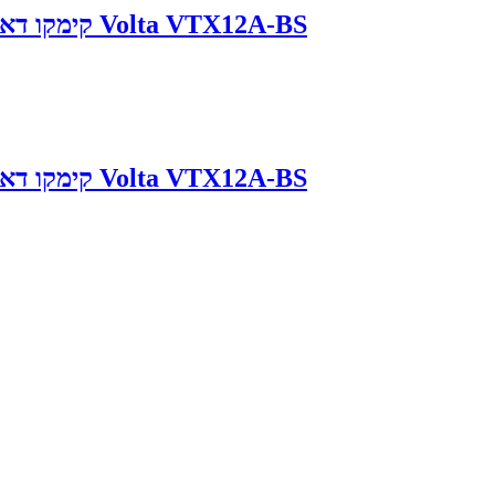
מצבר לאופנוע Kymco DownTown 350 קימקו דאון טאון Volta VTX12A-BS
מצבר לאופנוע Kymco DownTown 350 קימקו דאון טאון Volta VTX12A-BS