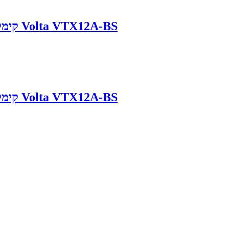
מצבר לקטנוע Kymco DownTown קימקו דאון טאון Volta VTX12A-BS
מצבר לקטנוע Kymco DownTown קימקו דאון טאון Volta VTX12A-BS