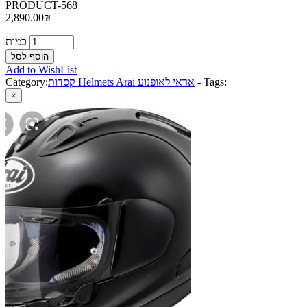
PRODUCT-568
2,890.00₪
כמות
Add to WishList
Tags:
-
קסדות Helmets Arai אראי לאופנוע
Category:
×