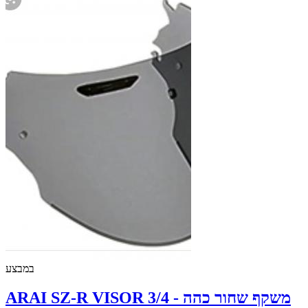
במבצע
ARAI SZ-R VISOR 3/4 - משקף שחור כהה