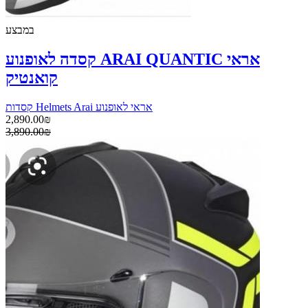
במבצע
קסדה לאופנוע ARAI QUANTIC אראי
קואנטיק
קסדות Helmets Arai אראי לאופנוע
2,890.00₪
3,890.00₪