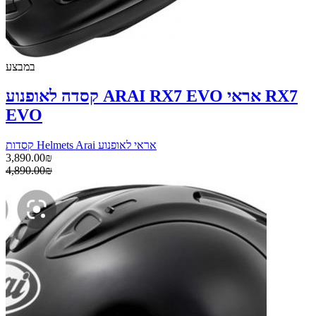
במבצע
קסדה לאופנוע ARAI RX7 EVO אראי RX7
EVO
קסדות Helmets Arai אראי לאופנוע
3,890.00₪
4,890.00₪