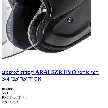
קסדה לאופנוע ARAI SZR EVO חצי אראי
אס זד אר אבו 3/4
In Stock
-
SKU:
PRODUCT-569
2,890.00₪