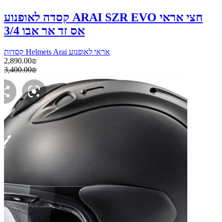
קסדה לאופנוע ARAI SZR EVO חצי אראי
אס זד אר אבו 3/4
קסדות Helmets Arai אראי לאופנוע
2,890.00₪
3,400.00₪