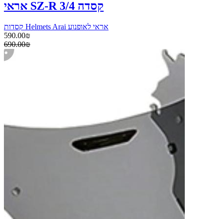
אראי SZ-R קסדה 3/4
קסדות Helmets Arai אראי לאופנוע
590.00₪
690.00₪