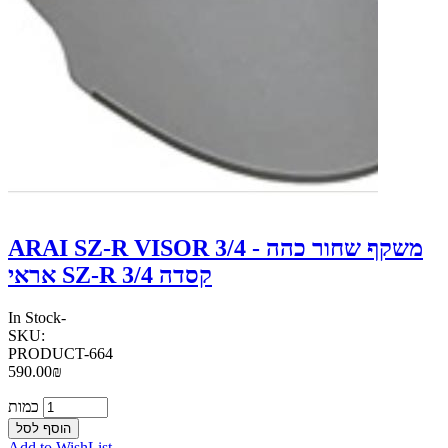
ARAI SZ-R VISOR 3/4 - משקף שחור כהה
אראי SZ-R קסדה 3/4
In Stock
-
SKU:
PRODUCT-664
590.00₪
כמות
Add to WishList