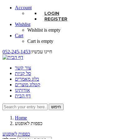
Account
LOGIN
REGISTER
Wishlist
Wishlist is empty
Cart
Cart is empty
:חייגו עכשיו
052-245-1453
צור קשר
סל קניות
בלוג מאמרים
קטלוג מוצרים
אודותינו
דף הבית
חיפוש
טופס חיפוש
Home
כפפות לאופנוע
כפפות לאופנוע