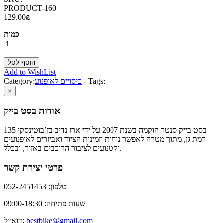
PRODUCT-160
129.00₪
כמות
Add to WishList
Tags:
-
כיסויים לאופנוע
Category:
×
אודות בסט בייק
בסט בייק סנטר הוקמה בשנת 2007 על ידי ארז נדיב בז’בוטינסקי 135
רמת גן, מתוך מטרה לאפשר נוחות וזמינות הציוד ואביזרים לאופנועים
וקטנועים לציבור הרוכבים באזור, ובכלל.
פרטי יצירת קשר
טלפון: 052-2451453
שעות פתיחה: 09:00-18:30
bestbike@gmail.com
דוא׳׳ל: